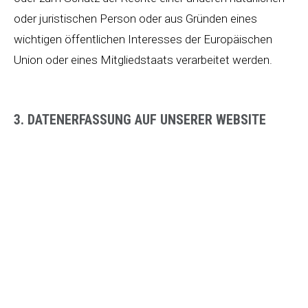
oder juristischen Person oder aus Gründen eines
wichtigen öffentlichen Interesses der Europäischen
Union oder eines Mitgliedstaats verarbeitet werden.
3. DATENERFASSUNG AUF UNSERER WEBSITE
COOKIES
Die Internetseiten verwenden teilweise so genannte
Cookies. Cookies richten auf Ihrem Rechner keinen
Schaden an und enthalten keine Viren. Cookies dienen
dazu, unser Angebot nutzerfreundlicher, effektiver und
sicherer zu machen. Cookies sind kleine Textdateien,
die auf Ihrem Rechner abgelegt werden und die Ihr